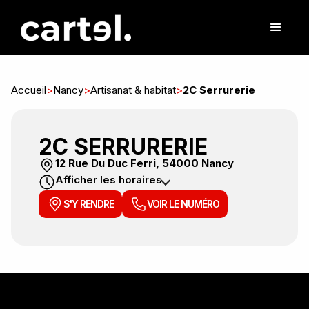
Accueil
>
Nancy
>
Artisanat & habitat
>
2C Serrurerie
2C SERRURERIE
12 Rue Du Duc Ferri, 54000 Nancy
Afficher les horaires
S'Y RENDRE
VOIR LE NUMÉRO