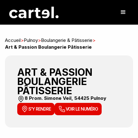
Accueil
>
Pulnoy
>
Boulangerie & Pâtisserie
>
Art & Passion Boulangerie Pâtisserie
ART & PASSION
BOULANGERIE
PÂTISSERIE
8 Prom. Simone Veil, 54425 Pulnoy
S'Y RENDRE
VOIR LE NUMÉRO