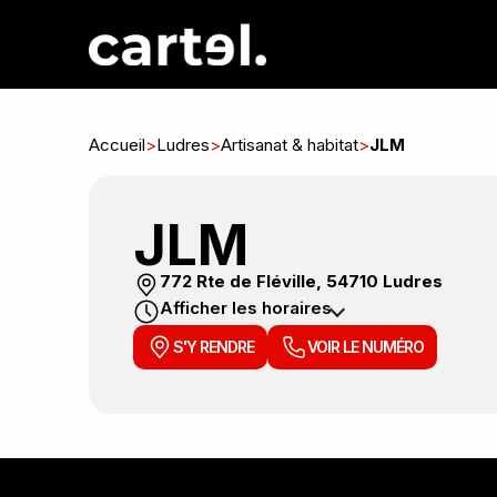
Accueil
>
Ludres
>
Artisanat & habitat
>
JLM
JLM
772 Rte de Fléville, 54710 Ludres
Afficher les horaires
S'Y RENDRE
VOIR LE NUMÉRO