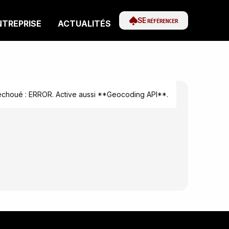
SE
RÉFÉRENCER
NTREPRISE
ACTUALITÉS
houé : ERROR. Active aussi **Geocoding API**.