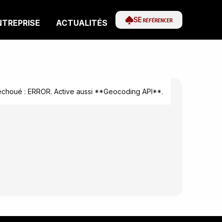
SE
RÉFÉRENCER
NTREPRISE
ACTUALITÉS
houé : ERROR. Active aussi **Geocoding API**.