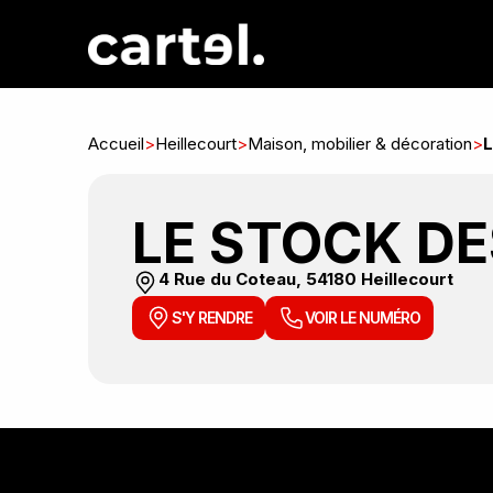
Accueil
>
Heillecourt
>
Maison, mobilier & décoration
>
L
LE STOCK DE
4 Rue du Coteau, 54180 Heillecourt
S'Y RENDRE
VOIR LE NUMÉRO