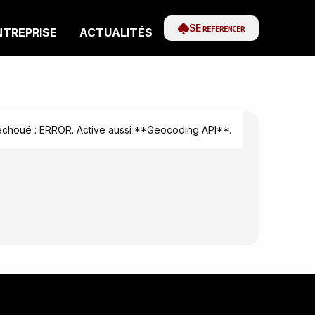
SE
RÉFÉRENCER
NTREPRISE
ACTUALITÉS
houé : ERROR. Active aussi **Geocoding API**.