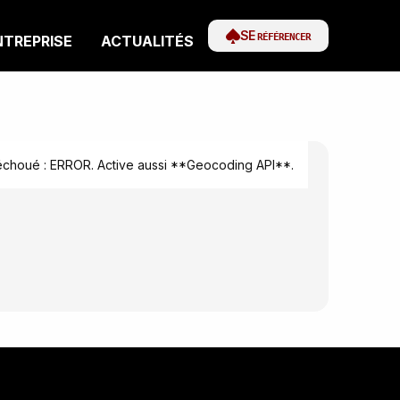
SE
RÉFÉRENCER
NTREPRISE
ACTUALITÉS
houé : ERROR. Active aussi **Geocoding API**.