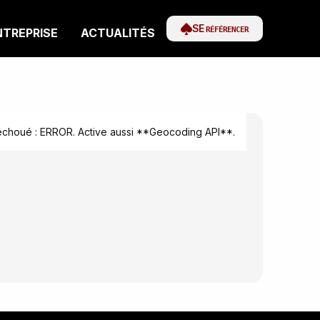
SE
RÉFÉRENCER
NTREPRISE
ACTUALITÉS
houé : ERROR. Active aussi **Geocoding API**.