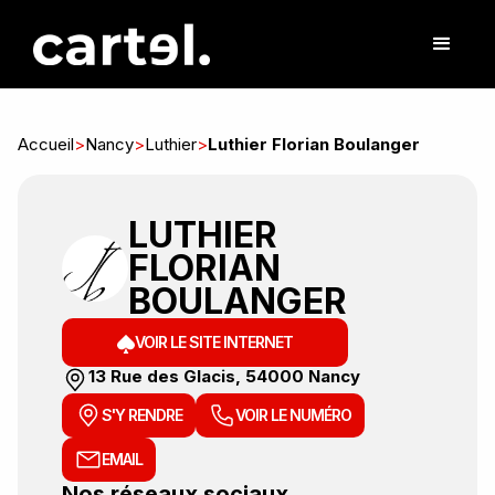
Accueil
>
Nancy
>
Luthier
>
Luthier Florian Boulanger
LUTHIER
FLORIAN
BOULANGER
VOIR LE SITE INTERNET
13 Rue des Glacis, 54000 Nancy
S'Y RENDRE
VOIR LE NUMÉRO
EMAIL
Nos réseaux sociaux