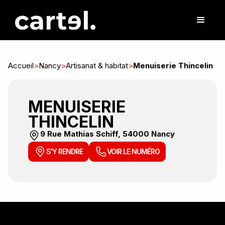
Accueil
>
Nancy
>
Artisanat & habitat
>
Menuiserie Thincelin
MENUISERIE
THINCELIN
9 Rue Mathias Schiff, 54000 Nancy
S'Y RENDRE
VOIR LE NUMÉRO