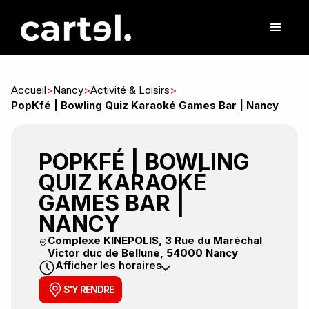
Accueil
>
Nancy
>
Activité & Loisirs
>
PopKfé | Bowling Quiz Karaoké Games Bar | Nancy
POPKFÉ | BOWLING
QUIZ KARAOKÉ
GAMES BAR |
NANCY
Complexe KINEPOLIS, 3 Rue du Maréchal
Victor duc de Bellune, 54000 Nancy
Afficher les horaires
S'Y RENDRE