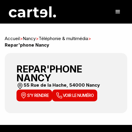
Accueil
>
Nancy
>
Téléphonie & multimédia
>
Repar'phone Nancy
REPAR'PHONE
NANCY
55 Rue de la Hache, 54000 Nancy
S'Y RENDRE
VOIR LE NUMÉRO