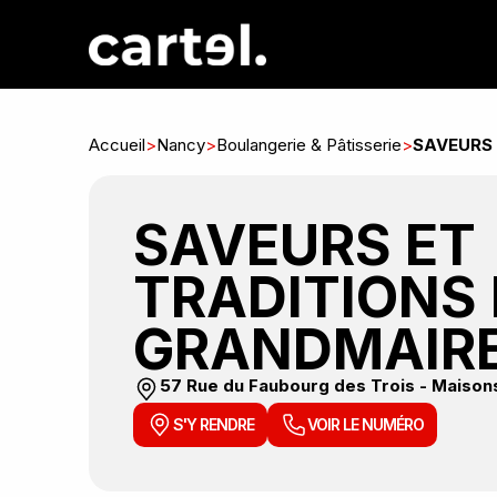
Accueil
>
Nancy
>
Boulangerie & Pâtisserie
>
SAVEURS
SAVEURS ET
TRADITIONS
GRANDMAIR
57 Rue du Faubourg des Trois - Maiso
S'Y RENDRE
VOIR LE NUMÉRO