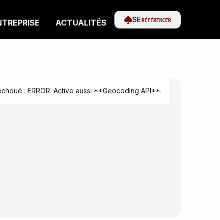
SE
RÉFÉRENCER
NTREPRISE
ACTUALITÉS
houé : ERROR. Active aussi **Geocoding API**.